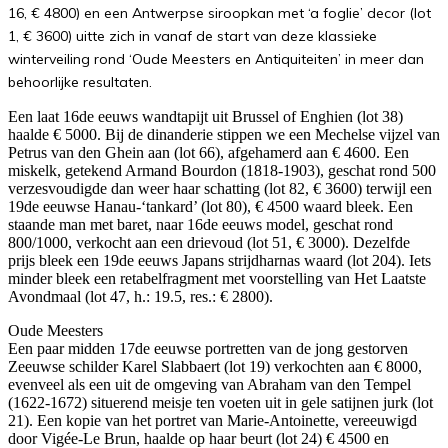
16, € 4800) en een Antwerpse siroopkan met ‘a foglie’ decor (lot
1, € 3600) uitte zich in vanaf de start van deze klassieke
winterveiling rond ‘Oude Meesters en Antiquiteiten’ in meer dan
behoorlijke resultaten.
Een laat 16de eeuws wandtapijt uit Brussel of Enghien (lot 38)
haalde € 5000. Bij de dinanderie stippen we een Mechelse vijzel van
Petrus van den Ghein aan (lot 66), afgehamerd aan € 4600. Een
miskelk, getekend Armand Bourdon (1818-1903), geschat rond 500
verzesvoudigde dan weer haar schatting (lot 82, € 3600) terwijl een
19de eeuwse Hanau-‘tankard’ (lot 80), € 4500 waard bleek. Een
staande man met baret, naar 16de eeuws model, geschat rond
800/1000, verkocht aan een drievoud (lot 51, € 3000). Dezelfde
prijs bleek een 19de eeuws Japans strijdharnas waard (lot 204). Iets
minder bleek een retabelfragment met voorstelling van Het Laatste
Avondmaal (lot 47, h.: 19.5, res.: € 2800).
Oude Meesters
Een paar midden 17de eeuwse portretten van de jong gestorven
Zeeuwse schilder Karel Slabbaert (lot 19) verkochten aan € 8000,
evenveel als een uit de omgeving van Abraham van den Tempel
(1622-1672) situerend meisje ten voeten uit in gele satijnen jurk (lot
21). Een kopie van het portret van Marie-Antoinette, vereeuwigd
door Vigée-Le Brun, haalde op haar beurt (lot 24) € 4500 en