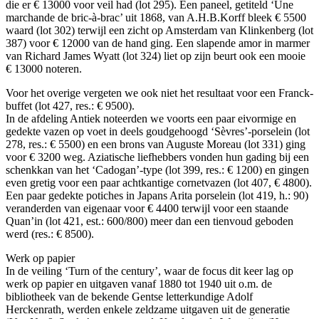
die er € 13000 voor veil had (lot 295). Een paneel, getiteld ‘Une
marchande de bric-à-brac’ uit 1868, van A.H.B.Korff bleek € 5500
waard (lot 302) terwijl een zicht op Amsterdam van Klinkenberg (lot
387) voor € 12000 van de hand ging. Een slapende amor in marmer
van Richard James Wyatt (lot 324) liet op zijn beurt ook een mooie
€ 13000 noteren.
Voor het overige vergeten we ook niet het resultaat voor een Franck-
buffet (lot 427, res.: € 9500).
In de afdeling Antiek noteerden we voorts een paar eivormige en
gedekte vazen op voet in deels goudgehoogd ‘Sèvres’-porselein (lot
278, res.: € 5500) en een brons van Auguste Moreau (lot 331) ging
voor € 3200 weg. Aziatische liefhebbers vonden hun gading bij een
schenkkan van het ‘Cadogan’-type (lot 399, res.: € 1200) en gingen
even gretig voor een paar achtkantige cornetvazen (lot 407, € 4800).
Een paar gedekte potiches in Japans Arita porselein (lot 419, h.: 90)
veranderden van eigenaar voor € 4400 terwijl voor een staande
Quan’in (lot 421, est.: 600/800) meer dan een tienvoud geboden
werd (res.: € 8500).
Werk op papier
In de veiling ‘Turn of the century’, waar de focus dit keer lag op
werk op papier en uitgaven vanaf 1880 tot 1940 uit o.m. de
bibliotheek van de bekende Gentse letterkundige Adolf
Herckenrath, werden enkele zeldzame uitgaven uit de generatie