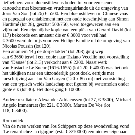
liefhebbers voor bloemstillevens boden tot voor een stenen
cartouche met bloemen-en vruchtenguirlande uit de omgeving van
Joris Van Son (lot 26) € 5500. Een bloemstilleven in Chinese vaas
en papegaai op entablement met een oude toeschrijving aan Simon
Hardimé (lot 28), geschat 500/750, werd toegewezen aan een
vijfvoud. Een eigentijdse kopie van een piëta van Gerard David (lot
117) bekoorde een amateur die er € 3000 voor veil had,
€ 3600 werd de prijs voor een Heilige Familie uit de omgeving van
Nicolas Poussin (lot 120).
Een anoniem ‘Bij de dorpsdokter’ (lot 208) ging weg
aan € 3650 terwijl een copie naar Tiziano Vecellio met voorstelling
van ‘Danaë’ (lot 213) verkocht aan € 2200. Naast werk
van Eustache Le Sueur (1616-1655) (lot 220, € 4000) was het ook
het uitkijken naar een uitzonderlijk groot doek, eertijds met
toeschrijving aan Jan Van Goyen (120 x 86 cm) met voorstelling
van een typisch weids landschap met figuren bij watermolen onder
grote eik (lot 36). Het doek ging € 10000.
Andere resultaten: Alexander Adriaenssen (lot 27, € 3800), Michael
Angelo Immenraet (lot 221, € 3800), Marten De Vos (lot
118, € 3400).
Romantiek
Van de twee werken van Jos Schippers op deze avondveiling vond
‘Le renard chez la cigogne’ (est.: € 8/10000) een nieuwe eigenaar