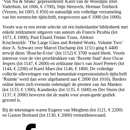
‘Van Nu & Straks’ gepresenteerd: Karel van de Woestijne (Het
Vaderhuis, lot 1006, € 1700), Stijn Streuvels, Herman Teirlinck
(Verzen, lot 1003, € 850) en natuurlijk een volledige verzameling
van het roemruchte tijdschrift, toegewezen aan € 1000 (lot 1000).
Voorts was er een eerste selectie uit een buitenlandse bibliotheek met
enkele zeldzamere uitgaven van auteurs als Francis Picabia (lot
1071, € 1000), Paul Eluard,Tristan Tzara, Aleksei
Kruchenykh: ‘The Large Glass and Related Works. Volume Two’
door A. Schwarz over Marcel Duchamp (lot 1151) ging € 4400
terwijl diens ‘Bouche-Evier’ (lot 1152) € 3700 waard bleek. Voorts
interesse voor de vier proefdrukken van ‘Bezette Stad’ door Oscar
Jespers (lot 1147, € 2600) en zeldzame lino’s van Jozef Peeters (lot
1144, € 2200) of Karel Maes (lot 1146, € 1800. De volledige
collectie afleveringen van het humanitair-expressionistisch tijdschrift
‘Ruimte’ werd dan weer afgehamerd aan € 2000 (lot 1016). Bieders
online lieten zich evenmin onbetuigd: de prenten van Jan Mankes
(lot 1133, € 1300), Kandinsky (lot 1135, € 1600) en Der Sturm (lot
1137, € 2000) bewezen dat de markt voor avant-garde grafiek
gezond is.
Bij de tekeningen waren Eugeen van Mieghem (lot 1121, € 2200)
en Gaston Bertrand (lot 1130, € 2000) vermeldenswaard.