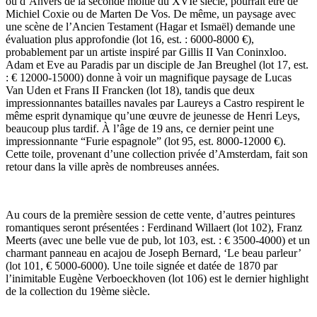
ou d’Anvers de la seconde moitié du XVIe siècle, pourrait être de
Michiel Coxie ou de Marten De Vos. De même, un paysage avec
une scène de l’Ancien Testament (Hagar et Ismaël) demande une
évaluation plus approfondie (lot 16, est. : 6000-8000 €),
probablement par un artiste inspiré par Gillis II Van Coninxloo.
Adam et Eve au Paradis par un disciple de Jan Breughel (lot 17, est.
: € 12000-15000) donne à voir un magnifique paysage de Lucas
Van Uden et Frans II Francken (lot 18), tandis que deux
impressionnantes batailles navales par Laureys a Castro respirent le
même esprit dynamique qu’une œuvre de jeunesse de Henri Leys,
beaucoup plus tardif. À l’âge de 19 ans, ce dernier peint une
impressionnante “Furie espagnole” (lot 95, est. 8000-12000 €).
Cette toile, provenant d’une collection privée d’Amsterdam, fait son
retour dans la ville après de nombreuses années.
Au cours de la première session de cette vente, d’autres peintures
romantiques seront présentées : Ferdinand Willaert (lot 102), Franz
Meerts (avec une belle vue de pub, lot 103, est. : € 3500-4000) et un
charmant panneau en acajou de Joseph Bernard, ‘Le beau parleur’
(lot 101, € 5000-6000). Une toile signée et datée de 1870 par
l’inimitable Eugène Verboeckhoven (lot 106) est le dernier highlight
de la collection du 19ème siècle.