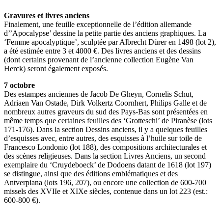
Gravures et livres anciens
Finalement, une feuille exceptionnelle de l’édition allemande
d’’Apocalypse’ dessine la petite partie des anciens graphiques. La
‘Femme apocalyptique’, sculptée par Albrecht Dürer en 1498 (lot 2),
a été estimée entre 3 et 4000 €. Des livres anciens et des dessins
(dont certains provenant de l’ancienne collection Eugène Van
Herck) seront également exposés.
7 octobre
Des estampes anciennes de Jacob De Gheyn, Cornelis Schut,
Adriaen Van Ostade, Dirk Volkertz Coornhert, Philips Galle et de
nombreux autres graveurs du sud des Pays-Bas sont présentées en
même temps que certaines feuilles des ‘Grotteschi’ de Piranèse (lots
171-176). Dans la section Dessins anciens, il y a quelques feuilles
d’esquisses avec, entre autres, des esquisses à l’huile sur toile de
Francesco Londonio (lot 188), des compositions architecturales et
des scènes religieuses. Dans la section Livres Anciens, un second
exemplaire du ‘Cruydeboeck’ de Dodoens datant de 1618 (lot 197)
se distingue, ainsi que des éditions emblématiques et des
Antverpiana (lots 196, 207), ou encore une collection de 600-700
missels des XVIIe et XIXe siècles, contenue dans un lot 223 (est.:
600-800 €).