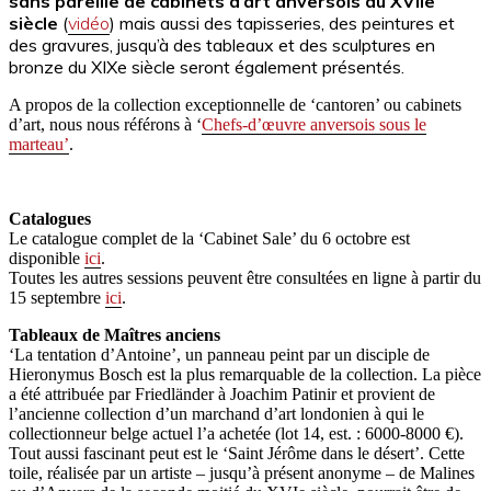
sans pareille de cabinets d’art anversois du XVIIe
siècle
(
vidéo
)
mais aussi des tapisseries, des peintures et
des gravures, jusqu’à des tableaux et des sculptures en
bronze du XIXe siècle seront également présentés.
A propos de la collection exceptionnelle de ‘cantoren’ ou cabinets
d’art, nous nous référons à ‘
Chefs-d’œuvre anversois sous le
marteau’
.
Catalogues
Le catalogue complet de la ‘Cabinet Sale’ du 6 octobre est
disponible
ici
.
Toutes les autres sessions peuvent être consultées en ligne à partir du
15 septembre
ici
.
Tableaux de Maîtres anciens
‘La tentation d’Antoine’, un panneau peint par un disciple de
Hieronymus Bosch est la plus remarquable de la collection. La pièce
a été attribuée par Friedländer à Joachim Patinir et provient de
l’ancienne collection d’un marchand d’art londonien à qui le
collectionneur belge actuel l’a achetée (lot 14, est. : 6000-8000 €).
Tout aussi fascinant peut est le ‘Saint Jérôme dans le désert’. Cette
toile, réalisée par un artiste – jusqu’à présent anonyme – de Malines