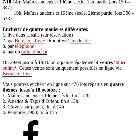
7/10
14h: Maîtres anciens et 19ème siècle, 1ère partie (lots 150 –
347)
19h: Maîtres anciens et 19ème siècle, 2ième partie (lots 350 –
533)
Enchérir de quatre manières différentes:
1. live dans la salle (sur réservation)
2. via
Bernaerts Live
/ Drouotlive/
Invaluable
3. par
téléphone
4. par un
ordre d’achat
Du 29/09 jusqu’à 18/10 on organise également
4 ventes ‘
timed
online
‘
. Cettes ventes sont uniquement possibles en ligne via
Bernaerts Live
.
Vous pourrez enchérir en ligne sur 476 lots répartis en
quatre
thèmes
, jusqu’à
18 octobre
:
1. Maîtres anciens et 19ème siècle, fin à 12h
2. Asiatica & Tapis d’Orient, fin à 13h
3. Œuvres sur papier, fin à 14h
4. Peintures 1900, fin à 15h