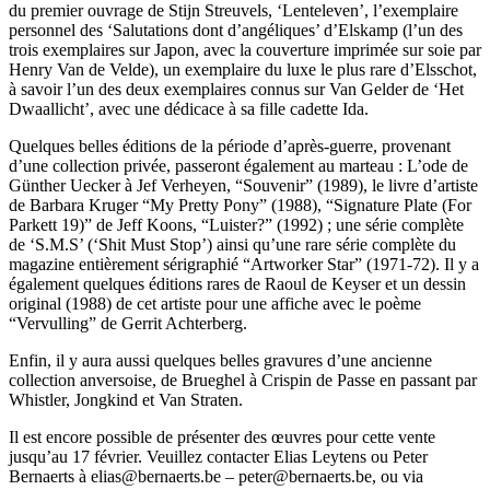
du premier ouvrage de Stijn Streuvels, ‘Lenteleven’, l’exemplaire
personnel des ‘Salutations dont d’angéliques’ d’Elskamp (l’un des
trois exemplaires sur Japon, avec la couverture imprimée sur soie par
Henry Van de Velde), un exemplaire du luxe le plus rare d’Elsschot,
à savoir l’un des deux exemplaires connus sur Van Gelder de ‘Het
Dwaallicht’, avec une dédicace à sa fille cadette Ida.
Quelques belles éditions de la période d’après-guerre, provenant
d’une collection privée, passeront également au marteau : L’ode de
Günther Uecker à Jef Verheyen, “Souvenir” (1989), le livre d’artiste
de Barbara Kruger “My Pretty Pony” (1988), “Signature Plate (For
Parkett 19)” de Jeff Koons, “Luister?” (1992) ; une série complète
de ‘S.M.S’ (‘Shit Must Stop’) ainsi qu’une rare série complète du
magazine entièrement sérigraphié “Artworker Star” (1971-72). Il y a
également quelques éditions rares de Raoul de Keyser et un dessin
original (1988) de cet artiste pour une affiche avec le poème
“Vervulling” de Gerrit Achterberg.
Enfin, il y aura aussi quelques belles gravures d’une ancienne
collection anversoise, de Brueghel à Crispin de Passe en passant par
Whistler, Jongkind et Van Straten.
Il est encore possible de présenter des œuvres pour cette vente
jusqu’au 17 février. Veuillez contacter Elias Leytens ou Peter
Bernaerts à elias@bernaerts.be – peter@bernaerts.be, ou via