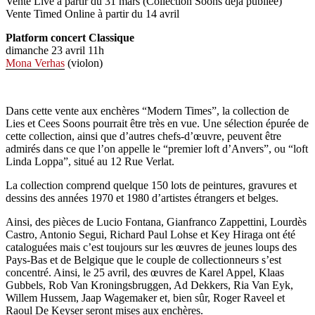
Vente Live à partir du 31 mars (Collection Soons déjà publiée)
Vente Timed Online à partir du 14 avril
Platform concert Classique
dimanche 23 avril 11h
Mona Verhas
(violon)
Dans cette vente aux enchères “Modern Times”, la collection de
Lies et Cees Soons pourrait être très en vue. Une sélection épurée de
cette collection, ainsi que d’autres chefs-d’œuvre, peuvent être
admirés dans ce que l’on appelle le “premier loft d’Anvers”, ou “loft
Linda Loppa”, situé au 12 Rue Verlat.
La collection comprend quelque 150 lots de peintures, gravures et
dessins des années 1970 et 1980 d’artistes étrangers et belges.
Ainsi, des pièces de Lucio Fontana, Gianfranco Zappettini, Lourdès
Castro, Antonio Segui, Richard Paul Lohse et Key Hiraga ont été
cataloguées mais c’est toujours sur les œuvres de jeunes loups des
Pays-Bas et de Belgique que le couple de collectionneurs s’est
concentré. Ainsi, le 25 avril, des œuvres de Karel Appel, Klaas
Gubbels, Rob Van Kroningsbruggen, Ad Dekkers, Ria Van Eyk,
Willem Hussem, Jaap Wagemaker et, bien sûr, Roger Raveel et
Raoul De Keyser seront mises aux enchères.